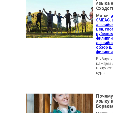
языка 
Сходств
Метки:
g
SMEAG
,
английс
цен
,
гло
рубежо
филиппи
английс
обзор ш
филиппи
Выбирая 
каждый и
вопросо
курс …
Почему
языку в
Борака