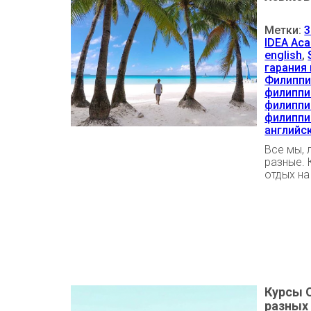
Метки:
3
IDEA Ac
english
,
гарания 
Филиппи
филиппи
филиппи
филипп
английс
Все мы, 
разные. 
отдых на
Курсы 
разных