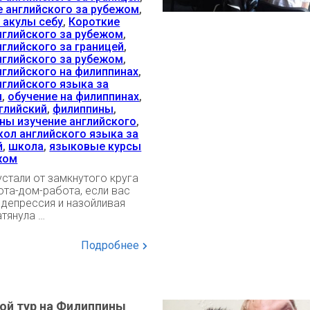
е английского за рубежом
,
 акулы себу
,
Короткие
нглийского за рубежом
,
нглийского за границей
,
нглийского за рубежом
,
нглийского на филиппинах
,
нглийского языка за
м
,
обучение на филиппинах
,
нглийский
,
филиппины
,
ны изучение английского
,
кол английского языка за
й
,
школа
,
языковые курсы
жом
устали от замкнутого круга
та-дом-работа, если вас
 депрессия и назойливая
атянула …
Подробнее
ой тур на Филиппины