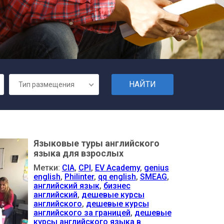
Тип размещения
Языковые туры английского
языка для взрослых
Метки:
CIA
,
CPI
,
EV Academy
,
genius
english
,
Philinter
,
qq english
,
SMEAG
,
английский язык
,
бизнес
английский
,
дешевые курсы
английского
,
дешевые курсы
английского за границей
,
дешевые
курсы английского языка в