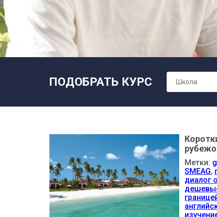
ПОДОБРАТЬ КУРС
Школа
Коротк
рубеж
Метки:
g
SMEAG
,
диалог 
дешевые
границе
английс
изучени