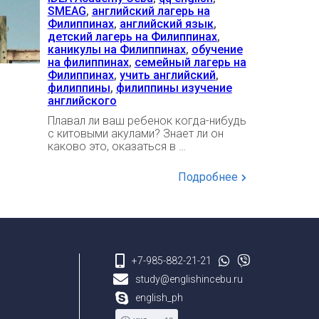
SMEAG
,
английский лагерь на
Филиппинах
,
английский язык
,
детский лагерь на Филиппинах
,
каникулы на Филиппинах
,
обучение
на филиппинах
,
семейный лагерь на
Филиппинах
,
учить английский
,
филиппины
,
филиппины изучение
английского
Плавал ли ваш ребенок когда-нибудь
с китовыми акулами? Знает ли он
каково это, оказаться в …
Подробнее
+7-985-882-21-21
study@englishincebu.ru
english_ph