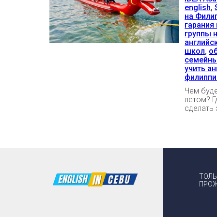
english
,
на Фили
гарания 
группы 
английс
школ
,
о
семейны
учить а
филиппи
Чем буде
летом? Г
сделать 
ТОЛЬ
ПРОЖ