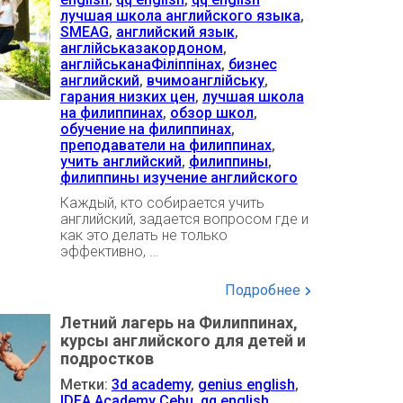
лучшая школа английского языка
,
SMEAG
,
английский язык
,
англійськазакордоном
,
англійськанаФіліппінах
,
бизнес
английский
,
вчимоанглійську
,
гарания низких цен
,
лучшая школа
на филиппинах
,
обзор школ
,
обучение на филиппинах
,
преподаватели на филиппинах
,
учить английский
,
филиппины
,
филиппины изучение английского
Каждый, кто собирается учить
английский, задается вопросом где и
как это делать не только
эффективно, …
Подробнее
Летний лагерь на Филиппинах,
курсы английского для детей и
подростков
Метки:
3d academy
,
genius english
,
IDEA Academy Cebu
,
qq english
,