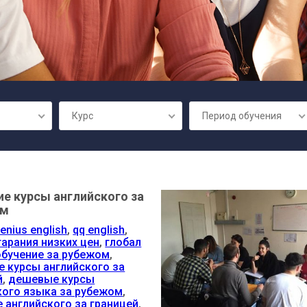
Курс
Период обучения
ие курсы английского за
ом
enius english
,
qq english
,
гарания низких цен
,
глобал
обучение за рубежом
,
 курсы английского за
й
,
дешевые курсы
кого языка за рубежом
,
е английского за границей
,