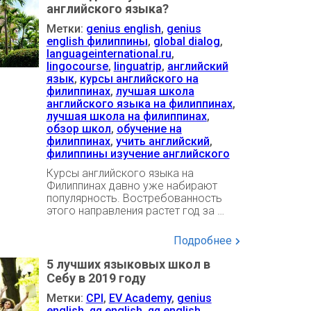
английского языка?
Метки:
genius english
,
genius
english филиппины
,
global dialog
,
languageinternational.ru
,
lingocourse
,
linguatrip
,
английский
язык
,
курсы английского на
филиппинах
,
лучшая школа
английского языка на филиппинах
,
лучшая школа на филиппинах
,
обзор школ
,
обучение на
филиппинах
,
учить английский
,
филиппины изучение английского
Курсы английского языка на
Филиппинах давно уже набирают
популярность. Востребованность
этого направления растет год за …
Подробнее
5 лучших языковых школ в
Себу в 2019 году
Метки:
CPI
,
EV Academy
,
genius
english
,
qq english
,
qq english