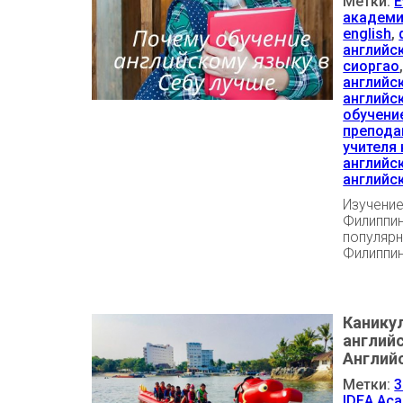
Метки:
E
академ
english
,
английс
сиоргао
английс
английс
обучени
препода
учителя
английс
английс
Изучение
Филиппин
популярн
Филиппин
Канику
английс
Английс
Метки:
3
IDEA Ac