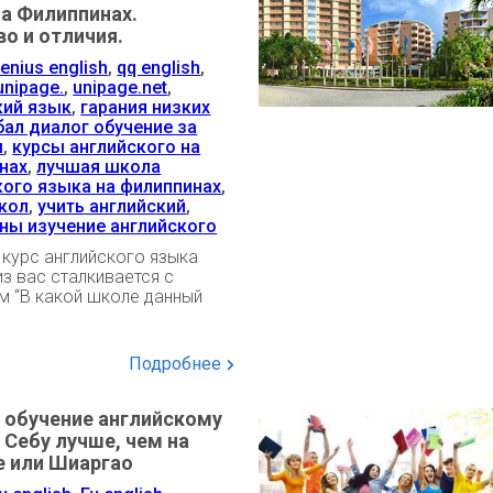
на Филиппинах.
о и отличия.
enius english
,
qq english
,
unipage.
,
unipage.net
,
кий язык
,
гарания низких
бал диалог обучение за
м
,
курсы английского на
нах
,
лучшая школа
кого языка на филиппинах
,
кол
,
учить английский
,
ны изучение английского
курс английского языка
з вас сталкивается с
м “В какой школе данный
Подробнее
 обучение английскому
 Себу лучше, чем на
е или Шиаргао