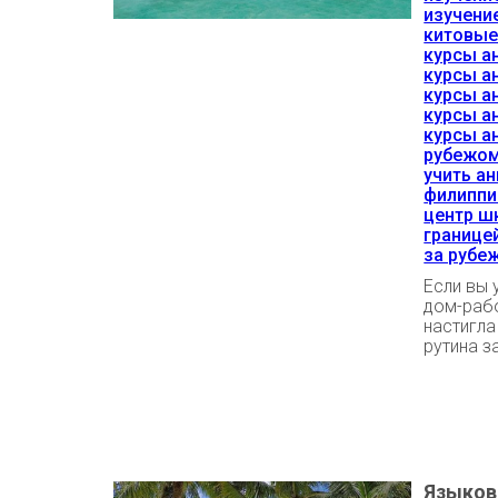
изучени
китовые
курсы а
курсы а
курсы а
курсы а
курсы а
рубежо
учить а
филиппи
центр ш
границе
за рубе
Если вы 
дом-рабо
настигла
рутина з
Языков