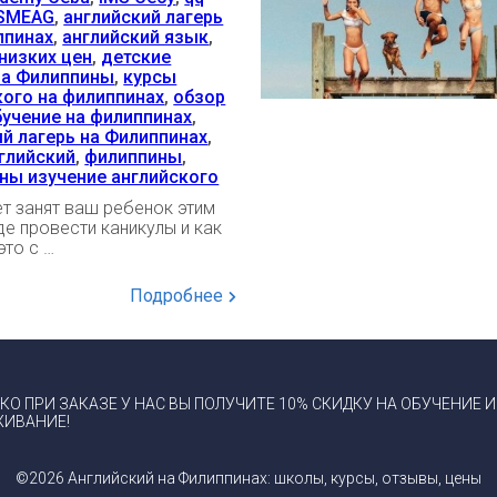
SMEAG
,
английский лагерь
ппинах
,
английский язык
,
низких цен
,
детские
на Филиппины
,
курсы
кого на филиппинах
,
обзор
бучение на филиппинах
,
й лагерь на Филиппинах
,
нглийский
,
филиппины
,
ны изучение английского
т занят ваш ребенок этим
де провести каникулы и как
это с …
Подробнее
КО ПРИ ЗАКАЗЕ У НАС ВЫ ПОЛУЧИТЕ 10% СКИДКУ НА ОБУЧЕНИЕ И
ИВАНИЕ!
©2026 Английский на Филиппинах: школы, курсы, отзывы, цены