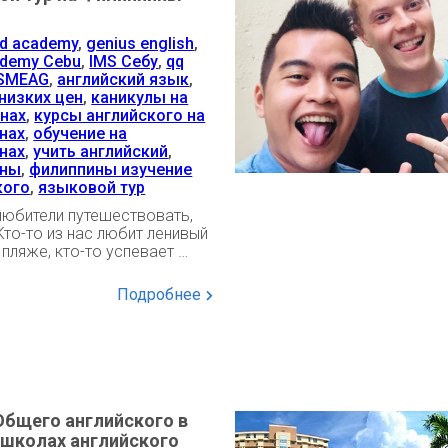
d academy
,
genius english
,
ademy Cebu
,
IMS Себу
,
qq
SMEAG
,
английский язык
,
низких цен
,
каникулы на
нах
,
курсы английского на
нах
,
обучение на
нах
,
учить английский
,
ины
,
филиппины изучение
кого
,
языковой тур
любители путешествовать,
Кто-то из нас любит ленивый
 пляже, кто-то успевает …
Подробнее
Общего английского в
 школах английского