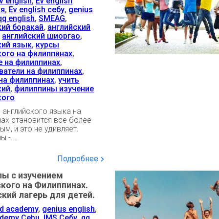
v english
,
Ev english
ия
,
Ev english себу
,
genius
qq english
,
SMEAG
,
кий боракай
,
английский
,
английский шиоргао
,
кий язык
,
курсы
кого на филиппинах
,
е на филиппинах
,
ватели на филиппинах
,
 на филиппинах
,
учить
кий
,
филиппины изучение
кого
 английского языка на
ах становится все более
ым, и это не удивляет.
ы - …
Подробнее
лы с изучением
кого на Филиппинах.
кий лагерь для детей.
d academy
,
genius english
,
ademy Cebu
,
IMS Себу
,
qq