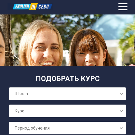
ОБЩИЙ АН
ПОДОБРАТЬ КУРС
ПОДГОТОВК
Школа
СЕМЕЙНЫЕ 
Курс
БИЗНЕС А
Период обучения
ПОДГОТОВК