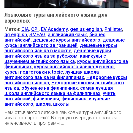
Языковые туры английского языка для
взрослых
Метки:
CIA
,
CPI
,
EV Academy
,
genius english
,
Philinter
,
qq english
,
SMEAG
,
английский язык
,
бизнес
английский
,
дешевые курсы английского
,
дешевые
курсы английского за границей
,
дешевые курсы
английского языка в москве
,
дешевые курсы
английского языка за рубежом
,
каникулы с
изучением английского языка
,
курсы английского на
филиппинах
,
курсы английского языка дешево
,
курсы подготовки к toeic
,
лучшая школа
английского языка на филиппинах
,
Недорогие курсы
английского языка
,
Недорогие школы английского
языка
,
обучение на филиппинах
,
самая лучшая
школа английского языка на филиппинах
,
учить
английский
,
филиппины
,
филиппины изучение
английского
,
школа
,
школы
Чем отличаются детские языковые туры английского
языка от взрослых? В первую очередь это разная
интенсивность программ …