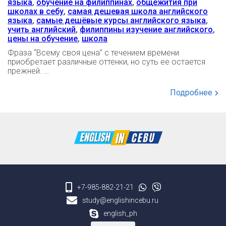
языка
,
обучение на филиппинах
,
общежития при
школах в себу
,
самая дешевая школа английского
языка
,
самые дешёвые курсы английского языка
,
учить английский
,
филиппины изучение английского
,
цены на обучение
,
школа
Фраза “Всему своя цена” с течением времени
приобретает различные оттенки, но суть ее остается
прежней. …
Подробнее
+7-985-882-21-21
study@englishincebu.ru
english_ph