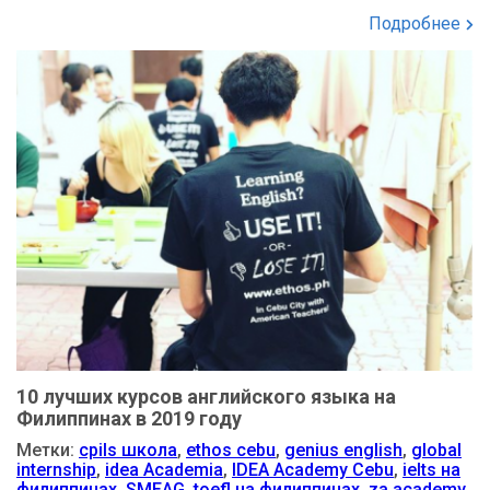
Подробнее
10 лучших курсов английского языка на
Филиппинах в 2019 году
Метки:
cpils школа
,
ethos cebu
,
genius english
,
global
internship
,
idea Academia
,
IDEA Academy Cebu
,
ielts на
филиппинах
,
SMEAG
,
toefl на филиппинах
,
za academy
,