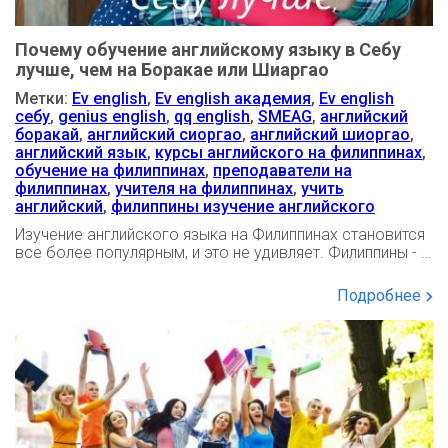
Почему обучение английскому языку в Себу
лучше, чем на Боракае или Шиаргао
Метки:
Ev english
,
Ev english академия
,
Ev english
себу
,
genius english
,
qq english
,
SMEAG
,
английский
боракай
,
английский сиоргао
,
английский шиоргао
,
английский язык
,
курсы английского на филиппинах
,
обучение на филиппинах
,
преподаватели на
филиппинах
,
учителя на филиппинах
,
учить
английский
,
филиппины изучение английского
Изучение английского языка на Филиппинах становится
все более популярным, и это не удивляет. Филиппины - …
Подробнее