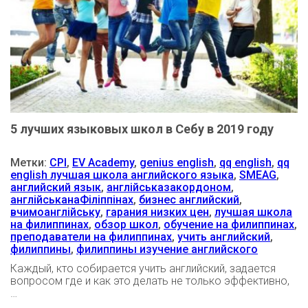
5 лучших языковых школ в Себу в 2019 году
Метки:
CPI
,
EV Academy
,
genius english
,
qq english
,
qq
english лучшая школа английского языка
,
SMEAG
,
английский язык
,
англійськазакордоном
,
англійськанаФіліппінах
,
бизнес английский
,
вчимоанглійську
,
гарания низких цен
,
лучшая школа
на филиппинах
,
обзор школ
,
обучение на филиппинах
,
преподаватели на филиппинах
,
учить английский
,
филиппины
,
филиппины изучение английского
Каждый, кто собирается учить английский, задается
вопросом где и как это делать не только эффективно,
…