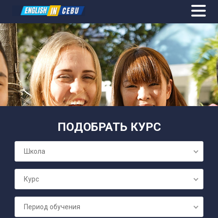
ОБЩИЙ АН
ПОДОБРАТЬ КУРС
ПОДГОТОВК
Школа
СЕМЕЙНЫЕ 
Курс
БИЗНЕС А
Период обучения
ПОДГОТОВК