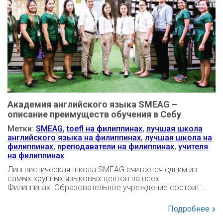
Академия английского языка SMEAG –
описание преимуществ обучения в Себу
Метки:
SMEAG
,
toefl на филиппинах
,
лучшая школа
английского языка на филиппинах
,
лучшая школа на
филиппинах
,
преподаватели на филиппинах
,
учителя
на филиппинах
Лингвистическая школа SMEAG считается одним из
самых крупных языковых центов на всех
Филиппинах. Образовательное учреждение состоит …
Подробнее