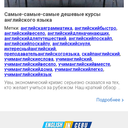
Самые-самые-самые дешевые курсы
английского языка
Метки:
английскаяграмматика
,
английскийбыстро
,
английскийвесело
,
английскийдляначинающих
,
английскийдляпутешествий
,
английскийпоскайп
,
английскийпоскайпу
,
английскийснуля
,
интересныйанглийский
,
преподавательанглийскогоязыка
,
скайпанглийский
,
учиманглийскиеслова
,
учиманглийский
,
учиманглийскийвесело
,
учиманглийскийвместе
,
учиманглийскийдома
,
учиманглийскийлегко
,
учиманглийскийязык
Увы, экономический кризис серьезно сказался на тех,
кто желает учиться за рубежом. Наш краткий обзор …
Подробнее