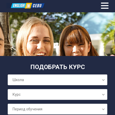
ОБЩИЙ АН
ПОДОБРАТЬ КУРС
ПОДГОТОВК
Школа
СЕМЕЙНЫЕ 
Курс
БИЗНЕС А
Период обучения
ПОДГОТОВК