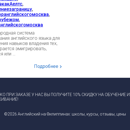
вкакАелтс
,
ениезаграницу
,
оранглийскогомосква
,
рубежом
,
английскогомосква
родная система
ания английского языка для
ния навыков владения тех,
рается эмигрировать,
я или …
Подробнее
КО ПРИ ЗАКАЗЕ У НАС ВЫ ПОЛУЧИТЕ 10% СКИДКУ НА ОБУЧЕНИЕ И
ИВАНИЕ!
©2026 Английский на Филиппинах: школы, курсы, отзывы, цены