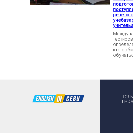
подгото
поступл
репетит
учебаза
учитель
Междуна
тестиров
определе
кто соби
обучатьс
ТОЛЬ
ПРОЖ