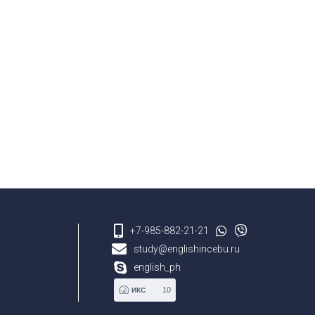
+7-985-882-21-21
study@englishincebu.ru
english_ph
10
ИКС