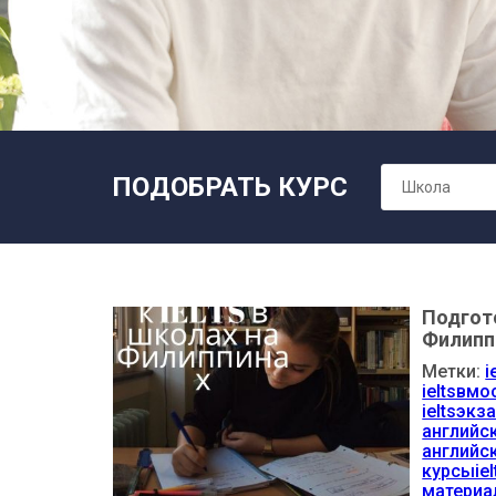
ПОДОБРАТЬ КУРС
Школа
Подгото
Филипп
Метки:
i
ieltsвмо
ieltsэкз
английс
английс
курсыie
материа