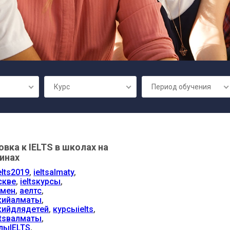
Курс
Период обучения
вка к IELTS в школах на
инах
elts2019
,
ieltsalmaty
,
скве
,
ieltsкурсы
,
амен
,
аелтс
,
кийалматы
,
кийдлядетей
,
курсыielts
,
ltsвалматы
,
лыIELTS
,