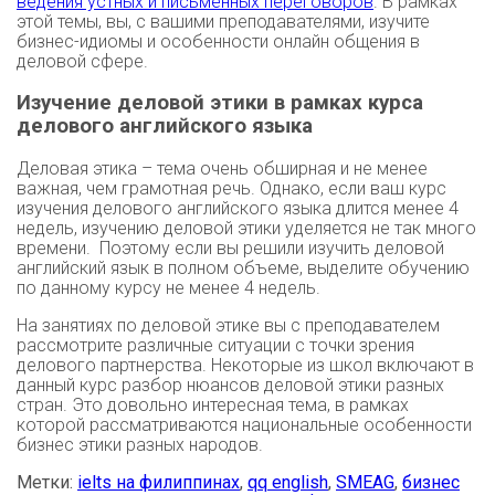
ведения устных и письменных переговоров
. В рамках
этой темы, вы, с вашими преподавателями, изучите
бизнес-идиомы и особенности онлайн общения в
деловой сфере.
Изучение деловой этики в рамках курса
делового английского языка
Деловая этика – тема очень обширная и не менее
важная, чем грамотная речь. Однако, если ваш курс
изучения делового английского языка длится менее 4
недель, изучению деловой этики уделяется не так много
времени. Поэтому если вы решили изучить деловой
английский язык в полном объеме, выделите обучению
по данному курсу не менее 4 недель.
На занятиях по деловой этике вы с преподавателем
рассмотрите различные ситуации с точки зрения
делового партнерства. Некоторые из школ включают в
данный курс разбор нюансов деловой этики разных
стран. Это довольно интересная тема, в рамках
которой рассматриваются национальные особенности
бизнес этики разных народов.
Метки:
ielts на филиппинах
,
qq english
,
SMEAG
,
бизнес