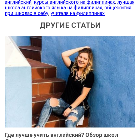
английский
,
курсы английского на филиппинах
,
лучшая
школа английского языка на филиппинах
,
общежития
при школах в себу
,
учителя на филиппинах
ДРУГИЕ СТАТЬИ
Где лучше учить английский? Обзор школ