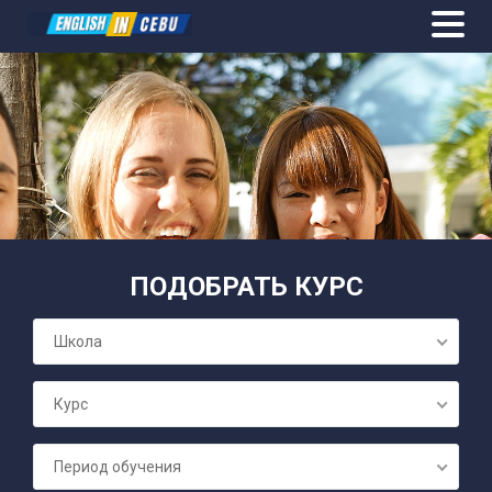
ОБЩИЙ АН
ПОДОБРАТЬ КУРС
ПОДГОТОВК
Школа
СЕМЕЙНЫЕ 
Курс
БИЗНЕС А
Период обучения
ПОДГОТОВК