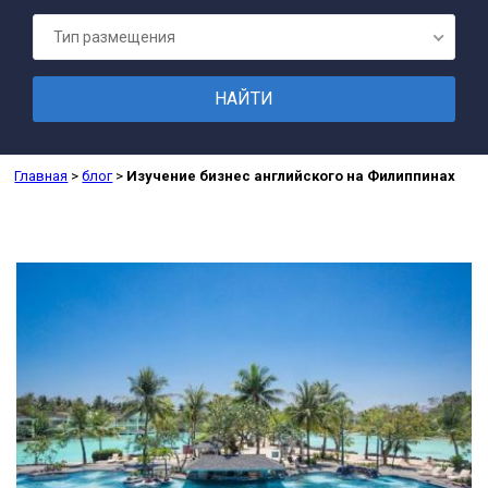
ПОДГОТОВК
Тип размещения
Главная
>
блог
>
Изучение бизнес английского на Филиппинах