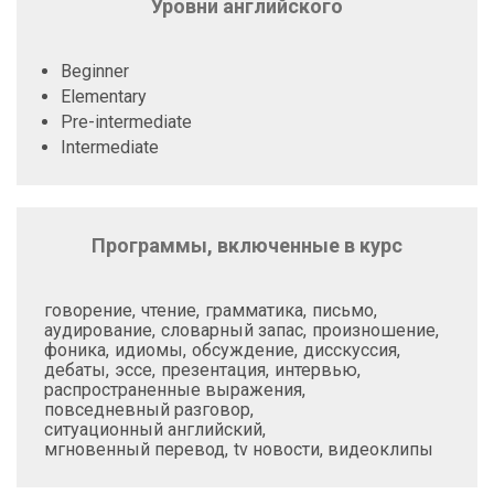
Уровни английского
Beginner
Elementary
Pre-intermediate
Intermediate
Программы, включенные в курс
говорение
чтение
грамматика
письмо
аудирование
словарный запас
произношение
фоника
идиомы
обсуждение
дисскуссия
дебаты
эссе
презентация
интервью
распространенные выражения
повседневный разговор
ситуационный английский
мгновенный перевод
tv новости, видеоклипы