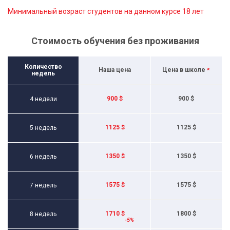
Минимальный возраст студентов на данном курсе 18 лет
Стоимость обучения без проживания
Количество
Наша цена
Цена в школе
*
недель
900 $
900 $
4 недели
1125 $
1125 $
5 недель
1350 $
1350 $
6 недель
1575 $
1575 $
7 недель
1710 $
1800 $
8 недель