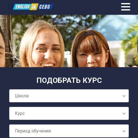
ОБЩИЙ АН
ПОДОБРАТЬ КУРС
ПОДГОТОВК
Школа
СЕМЕЙНЫЕ 
Курс
БИЗНЕС А
Период обучения
ПОДГОТОВК