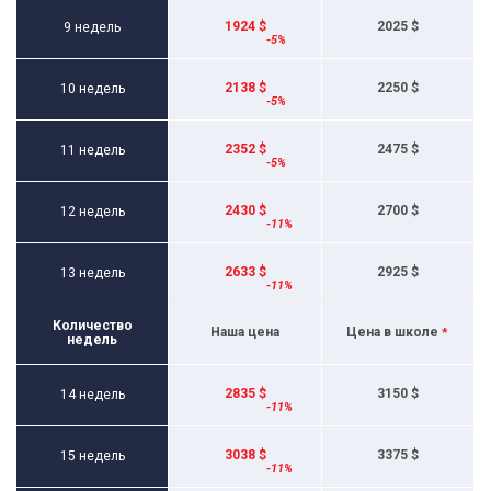
1924 $
2025 $
9 недель
2138 $
2250 $
10 недель
2352 $
2475 $
11 недель
2430 $
2700 $
12 недель
2633 $
2925 $
13 недель
Количество
Наша цена
Цена в школе
*
недель
2835 $
3150 $
14 недель
3038 $
3375 $
15 недель