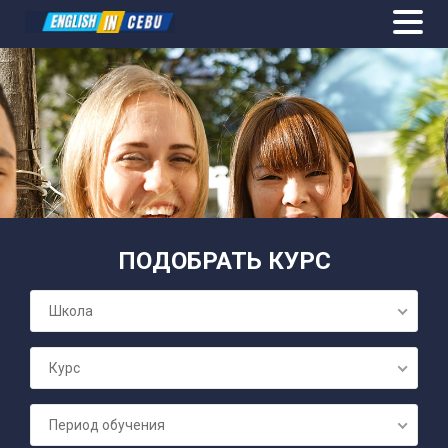
ОБЩИЙ АН
ПОДОБРАТЬ КУРС
ПОДГОТОВК
Школа
СЕМЕЙНЫЕ 
Курс
БИЗНЕС А
Период обучения
ПОДГОТОВК