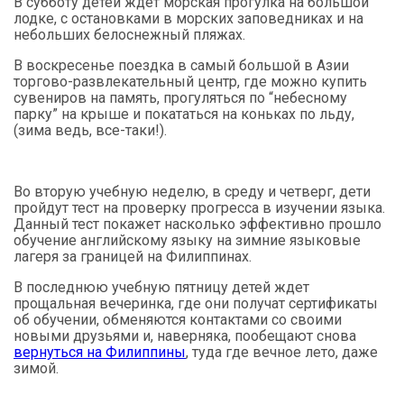
В субботу детей ждет морская прогулка на большой
лодке, с остановками в морских заповедниках и на
небольших белоснежный пляжах.
В воскресенье поездка в самый большой в Азии
торгово-развлекательный центр, где можно купить
сувениров на память, прогуляться по “небесному
парку” на крыше и покататься на коньках по льду,
(зима ведь, все-таки!).
Во вторую учебную неделю, в среду и четверг, дети
пройдут тест на проверку прогресса в изучении языка.
Данный тест покажет насколько эффективно прошло
обучение английскому языку на зимние языковые
лагеря за границей на Филиппинах.
В последнюю учебную пятницу детей ждет
прощальная вечеринка, где они получат сертификаты
об обучении, обменяются контактами со своими
новыми друзьями и, наверняка, пообещают снова
вернуться на Филиппины
, туда где вечное лето, даже
зимой.