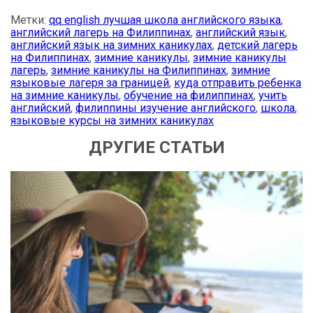
Метки:
qq english лучшая школа английского языка
,
английский лагерь на Филиппинах
,
английский язык
,
английский язык на зимних каникулах
,
детский лагерь
на Филиппинах
,
зимние каникулы
,
зимние каникулы
лагерь
,
зимние каникулы на Филиппинах
,
зимние
языковые лагеря за границей
,
куда отправить ребенка
на зимние каникулы
,
обучение на филиппинах
,
учить
английский
,
филиппины изучение английского
,
школа
,
языковые курсы на зимних каникулах
ДРУГИЕ СТАТЬИ