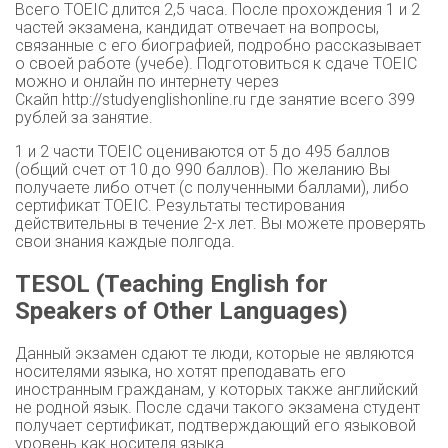
Всего TOEIC длится 2,5 часа. После прохождения 1 и 2
частей экзамена, кандидат отвечает на вопросы,
связанные с его биографией, подробно рассказывает
о своей работе (учебе). Подготовиться к сдаче TOEIC
можно и онлайн по интернету через
Скайп http://studyenglishonline.ru где занятие всего 399
рублей за занятие.
1 и 2 части TOEIC оцениваются от 5 до 495 баллов
(общий счет от 10 до 990 баллов). По желанию Вы
получаете либо отчет (с полученными баллами), либо
сертификат TOEIC. Результаты тестирования
действительны в течение 2-х лет. Вы можете проверять
свои знания каждые полгода.
TESOL
(Teaching English for
Speakers of Other Languages)
Данный экзамен сдают те люди, которые не являются
носителями языка, но хотят преподавать его
иностранным гражданам, у которых также английский
не родной язык. После сдачи такого экзамена студент
получает сертификат, подтверждающий его языковой
уровень как носителя языка.