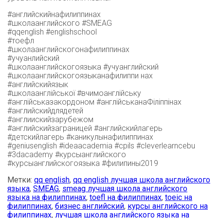
#английскийнафилиппинах
#школаанглийского #SMEAG
#qqenglish #englishschool
#тоефл
#школаанглийскогонафилиппинах
#учуанлийский
#школаанглийскогоязыка #учуанглийский
#школаанглийскогоязыканафилиппи нах
#английскийязык
#школаанглійської #вчимоанглійську
#англійськазакордоном #англійськанаФіліппінах
#английскийдлядетей
#англиискийзарубежом
#английскийзаграницей #английскийлагерь
#детскийлагерь #каникулынафилиппинах
#geniusenglish #ideaacademia #cpils #cleverlearncebu
#3dacademy #курсыанглийского
#курсыанглийскогоязыка #филипины2019
Метки:
qq english
,
qq english лучшая школа английского
языка
,
SMEAG
,
smeag лучшая школа английского
языка на филиппинах
,
toefl на филиппинах
,
toeic на
филиппинах
,
бизнес английский
,
курсы английского на
филиппинах
,
лучшая школа английского языка на