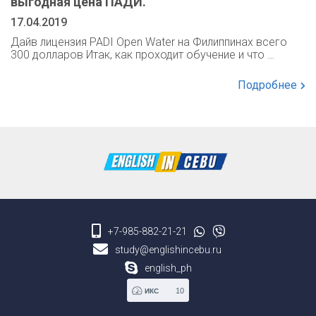
выгодная цена ПАДИ.
17.04.2019
Дайв лицензия PADI Open Water на Филиппинах всего
300 долларов Итак, как проходит обучение и что …
Подробнее
+7-985-882-21-21
study@englishincebu.ru
english_ph
10
ИКС