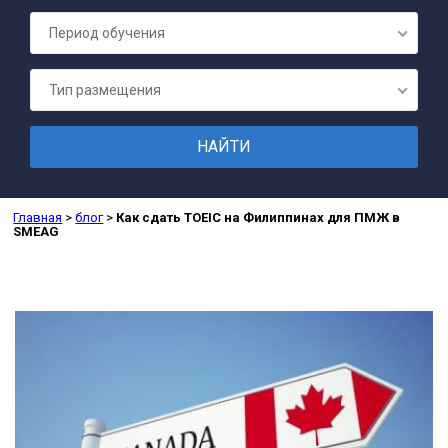
ПОДГОТОВК
Период обучения
Тип размещения
Главная
>
блог
>
Как сдать TOEIC на Филиппинах для ПМЖ в
SMEAG